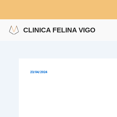
Ir
Navegación
al
de
contenido
entradas
CLINICA FELINA VIGO
23/04/2024