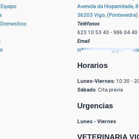
 Equipo
Avenida da Hispanidade, 85
s
36203 Vigo, (Pontevedra
).
o Domestico
Teléfonos
623 10 53 43 - 986 04 40
s
Email
o
in************@gm***.c
Horarios
Lunes-Viernes:
10:30 - 2
Sábado
: Cita previa
Urgencias
Lunes - Viernes
VETERINARIA V