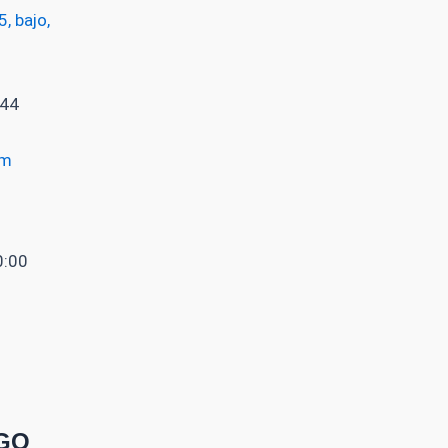
, bajo,
 44
om
0:00
IGO