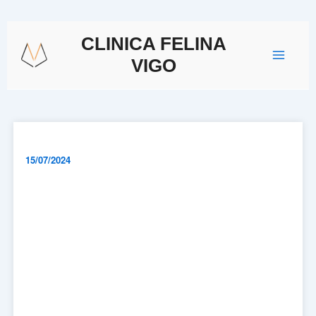
Ir
Navegación
al
Main
de
CLINICA FELINA
contenido
entradas
VIGO
Menu
15/07/2024