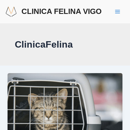
Ir
Paginación
Mai
CLINICA FELINA VIGO
al
de
Men
contenido
entradas
ClinicaFelina