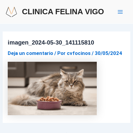
Ir
Navegación
Mai
CLINICA FELINA VIGO
al
de
Men
contenido
entradas
imagen_2024-05-30_141115810
Deja un comentario
/ Por
cvfocinos
/
30/05/2024