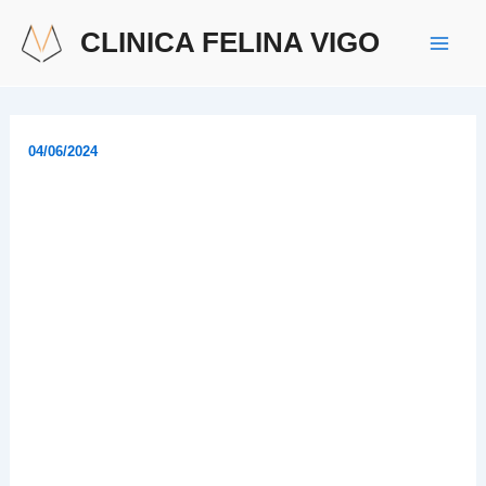
Ir
Navegación
Mai
CLINICA FELINA VIGO
al
de
Men
contenido
entradas
04/06/2024