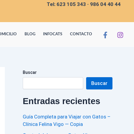
Tel:
623 105 343
-
986 04 40 44
OMICILIO
BLOG
INFOCATS
CONTACTO
Buscar
Buscar
Entradas recientes
Guía Completa para Viajar con Gatos –
Clínica Felina Vigo — Copia