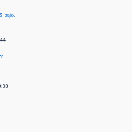
, bajo,
 44
om
0:00