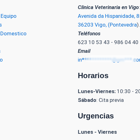
Clinica Veterinaria en Vigo
:
 Equipo
Avenida da Hispanidade, 85
s
36203 Vigo, (Pontevedra
).
o Domestico
Teléfonos
623 10 53 43 - 986 04 40
s
Email
o
in************@gm***.c
Horarios
Lunes-Viernes:
10:30 - 2
Sábado
: Cita previa
Urgencias
Lunes - Viernes