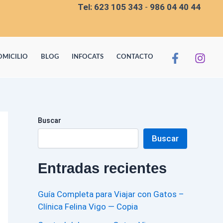
Tel:
623 105 343
-
986 04 40 44
OMICILIO
BLOG
INFOCATS
CONTACTO
Buscar
Buscar
Entradas recientes
Guía Completa para Viajar con Gatos –
Clínica Felina Vigo — Copia