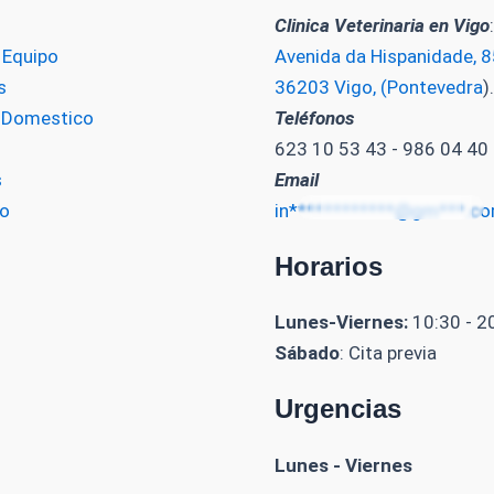
Clinica Veterinaria en Vigo
:
 Equipo
Avenida da Hispanidade, 85
s
36203 Vigo, (Pontevedra
).
o Domestico
Teléfonos
623 10 53 43 - 986 04 40
s
Email
o
in************@gm***.c
Horarios
Lunes-Viernes:
10:30 - 2
Sábado
: Cita previa
Urgencias
Lunes - Viernes