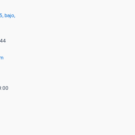
, bajo,
 44
om
0:00