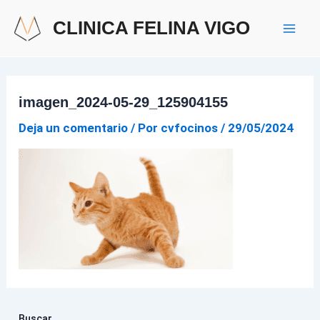
Ir
Mai
CLINICA FELINA VIGO
al
Men
contenido
imagen_2024-05-29_125904155
Deja un comentario
/ Por
cvfocinos
/
29/05/2024
Buscar