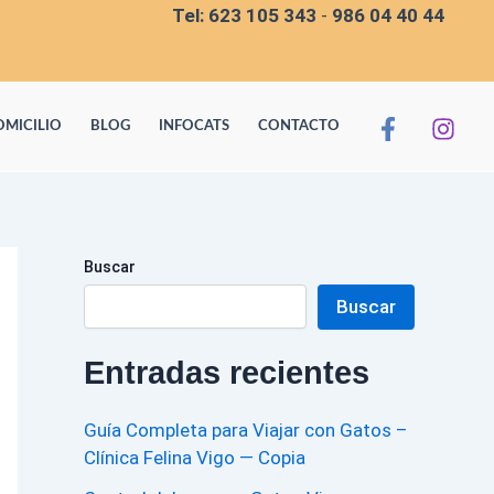
Tel:
623 105 343
-
986 04 40 44
OMICILIO
BLOG
INFOCATS
CONTACTO
Buscar
Buscar
Entradas recientes
Guía Completa para Viajar con Gatos –
Clínica Felina Vigo — Copia