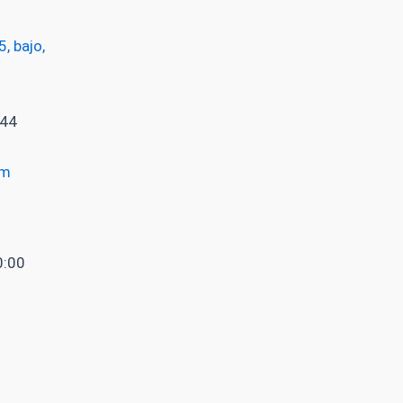
, bajo,
 44
om
0:00