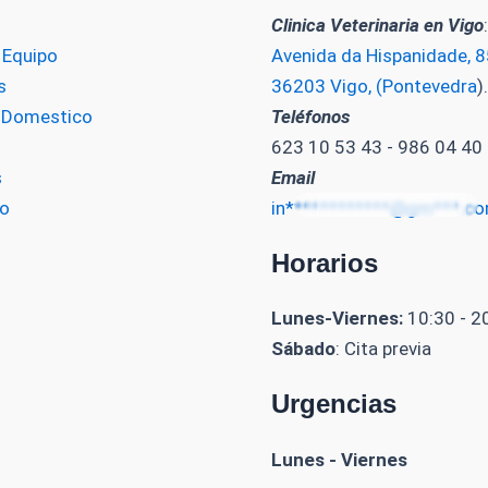
Clinica Veterinaria en Vigo
:
 Equipo
Avenida da Hispanidade, 85
s
36203 Vigo, (Pontevedra
).
o Domestico
Teléfonos
623 10 53 43 - 986 04 40
s
Email
o
in************@gm***.c
Horarios
Lunes-Viernes:
10:30 - 2
Sábado
: Cita previa
Urgencias
Lunes - Viernes