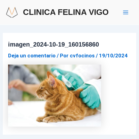
Ir
Navegación
Mai
CLINICA FELINA VIGO
al
de
Men
contenido
entradas
imagen_2024-10-19_160156860
Deja un comentario
/ Por
cvfocinos
/
19/10/2024