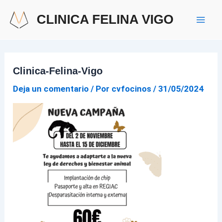
Ir
Mai
CLINICA FELINA VIGO
al
Men
contenido
Clinica-Felina-Vigo
Deja un comentario
/ Por
cvfocinos
/
31/05/2024