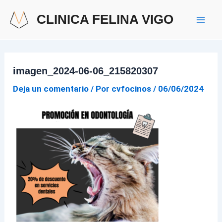
Ir
Mai
CLINICA FELINA VIGO
al
Men
contenido
imagen_2024-06-06_215820307
Deja un comentario
/ Por
cvfocinos
/
06/06/2024