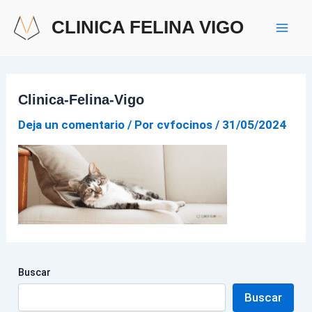
Ir
Mai
CLINICA FELINA VIGO
al
Men
contenido
Clinica-Felina-Vigo
Deja un comentario
/ Por
cvfocinos
/
31/05/2024
Buscar
Buscar