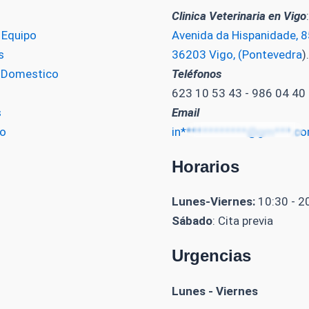
Clinica Veterinaria en Vigo
:
 Equipo
Avenida da Hispanidade, 85
s
36203 Vigo, (Pontevedra
).
o Domestico
Teléfonos
623 10 53 43 - 986 04 40
s
Email
o
in************@gm***.c
Horarios
Lunes-Viernes:
10:30 - 2
Sábado
: Cita previa
Urgencias
Lunes - Viernes