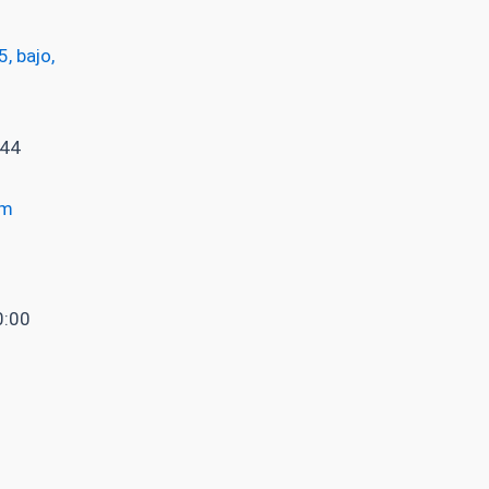
, bajo,
 44
om
0:00