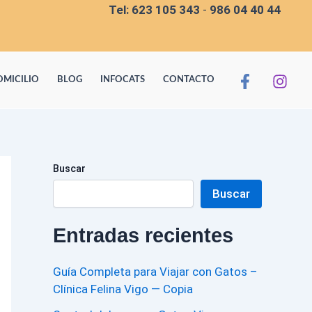
Tel:
623 105 343
-
986 04 40 44
OMICILIO
BLOG
INFOCATS
CONTACTO
Buscar
Buscar
Entradas recientes
Guía Completa para Viajar con Gatos –
Clínica Felina Vigo — Copia